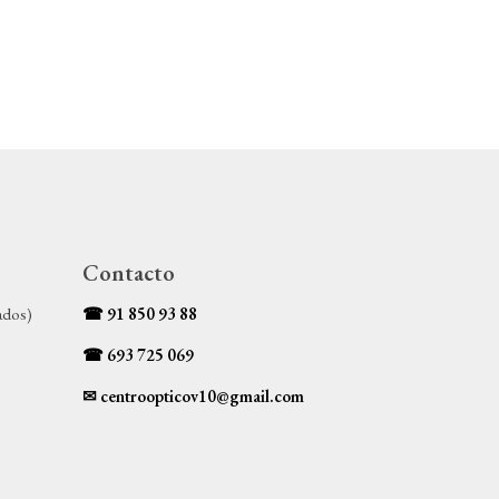
Contacto
ados)
☎
91 850 93 88
☎ 693 725 069
✉ centroopticov10@gmail.com