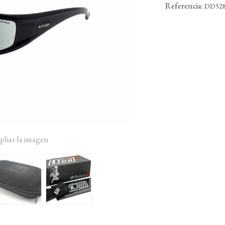
Referencia:
DD52
pliar la imagen