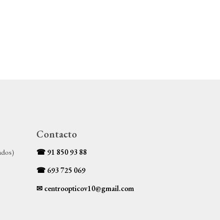
Contacto
ados)
☎
91 850 93 88
☎ 693 725 069
✉ centroopticov10@gmail.com